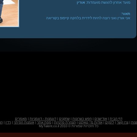
מועד אחרון להגשת מועמדות:
אורין
תאור
:
אני אורין ואני רוצה להיות לידרית בלהקה קייפופ בקוריאה
דף הבית
|
אודישנים
|
חפש כשרונות
|
שחקנים
|
דוגמנות - דוגמניות
|
מאמרים
צות
|
צרו קשר
|
לינקים
|
אודות מיי טאלנט
|
הצהרת פרטיות
|
מפת אתר
|
אומנות הפיתוי
|
רדיו
|
הו
כל הזכויות שמורות © 2010 MyTalent.co.il