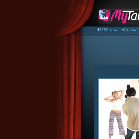
רשומים לאודישנים: 49582
/media/ssd/html/mytalent.co.il/www/classes/class.m