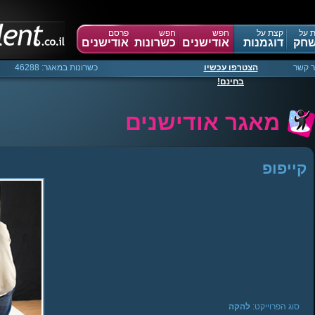
 על
קצת על
חפש
חפש
פרסם
חק
דוגמנות
אודישנים
כשרונות
אודישנים
ר קשר
הצטרפו עכשיו
כשרונות במאגר: 46288
בחינם!
מאגר אודישנים
קייפופ
Warning
:
Creating
default
object
from
empty
value
in
sgManager.php
on
line
40
סוג הפרוייקט:
להקה