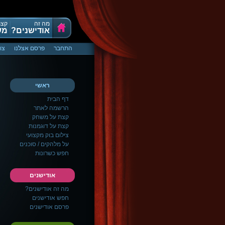
מה זה
קצת
אודישנים?
מש
התחבר
פרסם אצלנו
צו
ראשי
דף הבית
הרשמה לאתר
קצת על משחק
קצת על דוגמנות
צילום בוק מקצועי
על מלהקים / סוכנים
חפש כשרונות
אודישנים
מה זה אודישנים?
חפש אודישנים
פרסם אודישנים