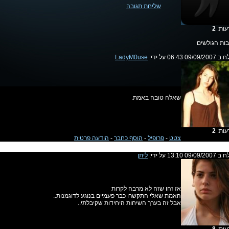
שליחת תגובה
עות:
2
בות הגולשים
09/0 06:43 על ידי:
LadyM0use
שאלה טובה באמת.
עות:
2
צטט
-
פרופיל
-
הוסף כחבר
-
הודעה פרטית
09/0 13:10 על ידי:
ליתן
אז זהו שזה לא מרבה לקרות
האמת שאלי התקשרו כבר פעמיים בנוגע לדוגמנות..
אבל זה בערך השיחות היחידות שקיבלתי..