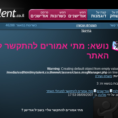
 על
קצת על
חפש
חפש
פרסם
חק
דוגמנות
אודישנים
כשרונות
אודישנים
ר קשר
הצטרפו עכשיו
כשרונות במאגר: 46288
בחינם!
נושא: מתי אמורים להתקשר ל
האתר
Warning
: Creating default object from empty valu
/media/ssd/html/mytalent.co.il/www/classes/class.msgManager.php
on lin
ות:
משחק ושירה
ות בנושא זה: 3
לות
אודישנים
מתי אמורים להתקשר למנהלי האתר
ב על ידי
מלינה
, ב: 08/09/2007 17:53
מתי אמורים להתקשר אליי בשביל אודישן ?