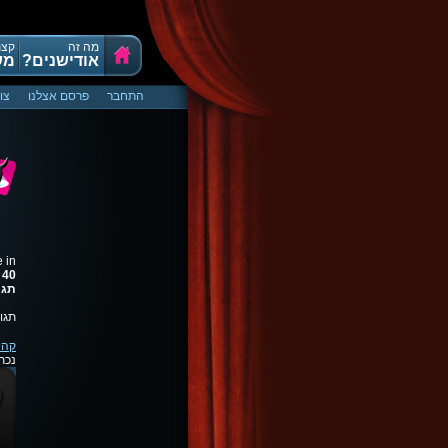
מה זה
קצת
אודישנים?
מש
התחבר
פרסם אצלנו
צו
e in
e
40
תגי
תגוב
קהי
נכת