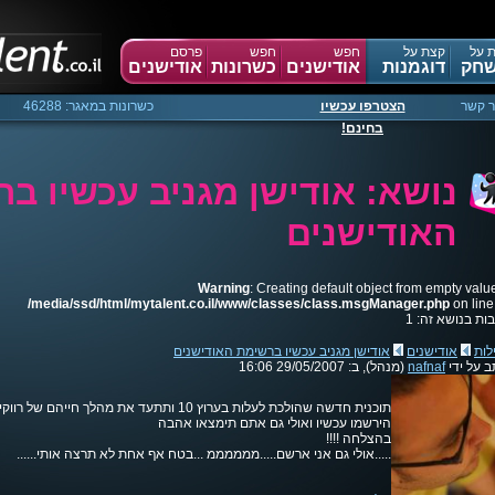
 על
קצת על
חפש
חפש
פרסם
חק
דוגמנות
אודישנים
כשרונות
אודישנים
ר קשר
הצטרפו עכשיו
כשרונות במאגר: 46288
בחינם!
נושא: אודישן מגניב עכשיו ב
האודישנים
Warning
: Creating default object from empty valu
/media/ssd/html/mytalent.co.il/www/classes/class.msgManager.php
on lin
ות בנושא זה: 1
לות
אודישנים
אודישן מגניב עכשיו ברשימת האודישנים
ב על ידי
nafnaf
(מנהל)
, ב: 29/05/2007 16:06
תוכנית חדשה שהולכת לעלות בערוץ 10 ותתעד את מהלך חייהם של רווקים ורווקיות החפשות אהבה
הירשמו עכשיו ואולי גם אתם תימצאו אהבה
בהצלחה !!!!
.....אולי גם אני ארשם.....ממממממ ...בטח אף אחת לא תרצה אותי......