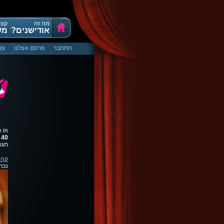
מה זה
קצת
אודישנים?
מש
התחבר
פרסם אצלנו
צו
e in
e
40
תגוב
קהי
נכת