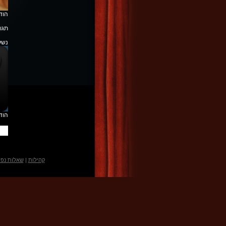
הוד
תגו
נשלח ב 7/2007
הוד
קהילות
|
שאלות נפו