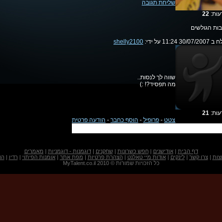
שליחת תגובה
עות:
22
בות הגולשים
30/0 11:24 על ידי:
shelly2100
שווה לך לנסות..
מה תפסיד?! :)
עות:
21
צטט
-
פרופיל
-
הוסף כחבר
-
הודעה פרטית
דף הבית
|
אודישנים
|
חפש כשרונות
|
שחקנים
|
דוגמנות - דוגמניות
|
מאמרים
צות
|
צרו קשר
|
לינקים
|
אודות מיי טאלנט
|
הצהרת פרטיות
|
מפת אתר
|
אומנות הפיתוי
|
רדיו
|
הו
כל הזכויות שמורות © 2010 MyTalent.co.il